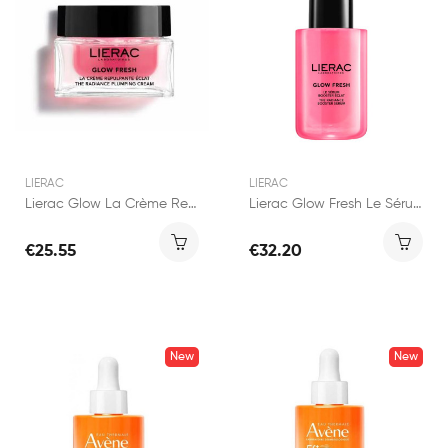
LIERAC
LIERAC
Lierac Glow La Crème Repulpante Eclat 50ml
Lierac Glow Fresh Le Sérum Booster Éclat 30ml
€25.55
€32.20
New
New