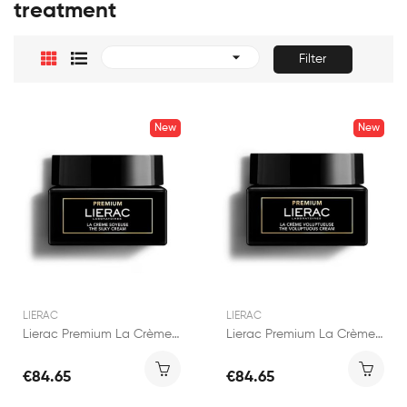
treatment

Filter
New
New
LIERAC
LIERAC
Lierac Premium La Crème Soyeuse 50ml
Lierac Premium La Crème Voluptueuse 50ml
€84.65
€84.65