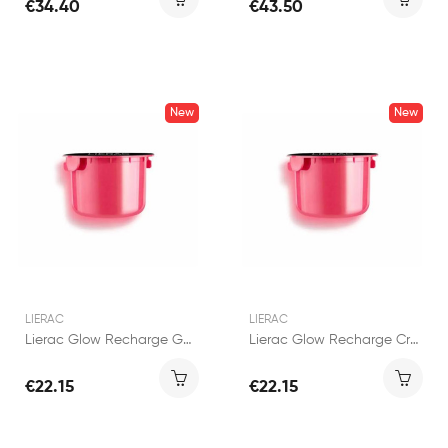
€34.40
€43.50
New
New
LIERAC
LIERAC
Lierac Glow Recharge Gel-Crème Fraîcheur Eclat...
Lierac Glow Recharge Crème Repulpante Eclat 50ml
€22.15
€22.15