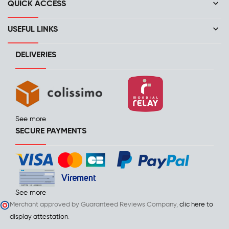
keyboard_arrow_down
QUICK ACCESS
keyboard_arrow_down
USEFUL LINKS
DELIVERIES
See more
SECURE PAYMENTS
See more
Merchant approved by Guaranteed Reviews Company,
clic here to
display attestation
.