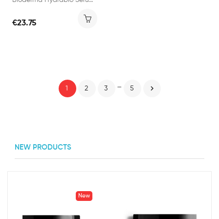
Bioderma Hydrabio Sérum Booster Hydratant 40ml
€23.75
…

1
2
3
5
NEW PRODUCTS
New
New