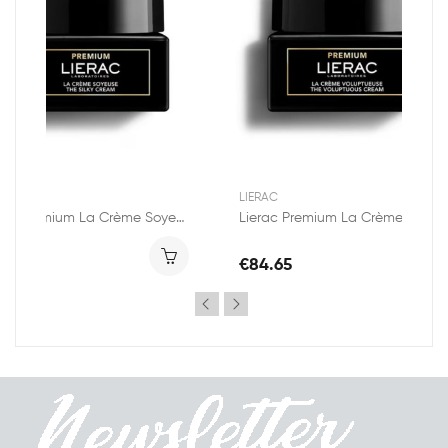
RAC
LIERAC
Lierac Premium La Crème Soyeuse 50ml
Lierac Premium La Crème Voluptueuse 50ml
4.65
€84.65