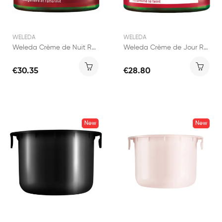
WELEDA
WELEDA
Weleda Crème de Nuit Raffermissante Grenade...
Weleda Crème de Jour Raffermissante Grenade...
€30.35
€28.80
New
New