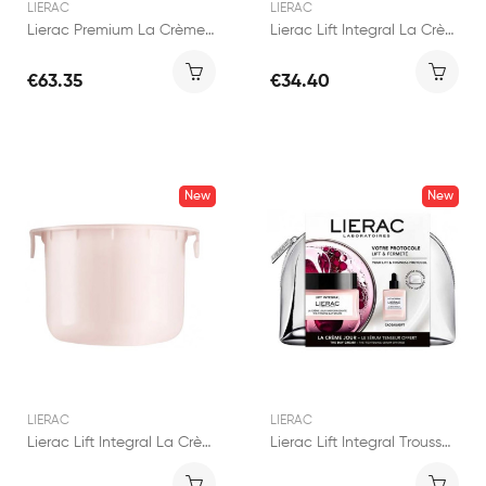
LIERAC
LIERAC
Lierac Premium La Crème Voluptueuse Recharge 50ml
Lierac Lift Integral La Crème Nuit Régénérante...
€63.35
€34.40
New
New
LIERAC
LIERAC
Lierac Lift Integral La Crème Jour...
Lierac Lift Integral Trousse Votre Protocole...