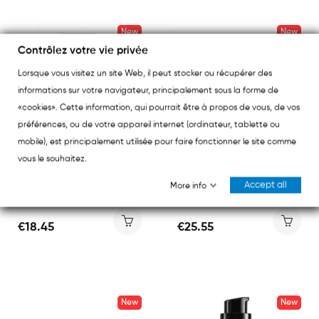
New
New
Contrôlez votre vie privée
Lorsque vous visitez un site Web, il peut stocker ou récupérer des
informations sur votre navigateur, principalement sous la forme de
«cookies». Cette information, qui pourrait être à propos de vous, de vos
préférences, ou de votre appareil internet (ordinateur, tablette ou
mobile), est principalement utilisée pour faire fonctionner le site comme
vous le souhaitez.
LIERAC
LIERAC
Accept all
More info
Lierac Glow Le Lip Gloss Repulpant 10ml
Lierac Glow Le Gel-Crème Fraîcheur Eclat 50ml
€18.45
€25.55
New
New