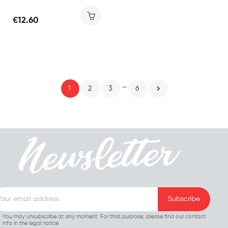
€12.60
…

1
2
3
6
You may unsubscribe at any moment. For that purpose, please find our contact
info in the legal notice.