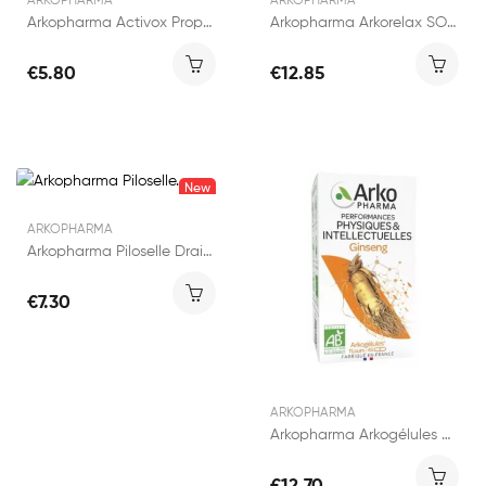
ARKOPHARMA
ARKOPHARMA
Arkopharma Activox Propolis comprimés à Sucer...
Arkopharma Arkorelax SOS Stress Spray 15ml
€5.80
€12.85
New
ARKOPHARMA
Arkopharma Piloselle Draineur 45 gélules
€7.30
ARKOPHARMA
Arkopharma Arkogélules Ginseng 45 gélules