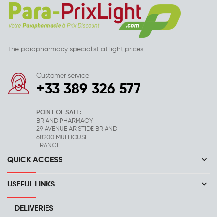
The parapharmacy specialist at light prices
Customer service
+33 389 326 577
POINT OF SALE:
BRIAND PHARMACY
29 AVENUE ARISTIDE BRIAND
68200 MULHOUSE
FRANCE
keyboard_arrow_down
QUICK ACCESS
keyboard_arrow_down
USEFUL LINKS
DELIVERIES