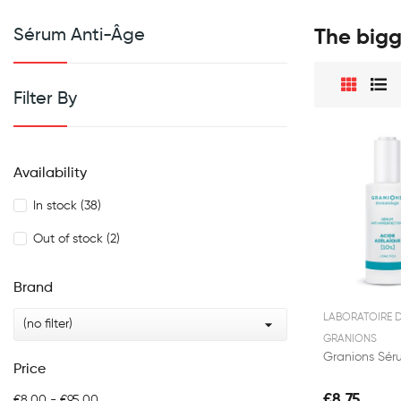
Sérum Anti-Âge
The bigg
Filter By
Availability
In stock
(38)
Out of stock
(2)
Brand
LABORATOIRE 

(no filter)
GRANIONS
Price
€8.75
€8.00 - €95.00