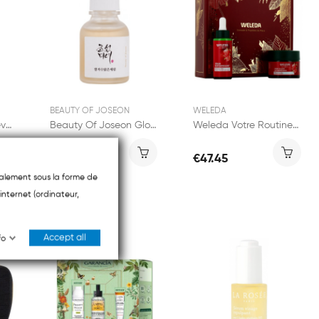
BEAUTY OF JOSEON
WELEDA
Beauty of Joseon Revive Eye Serum Ginseng +...
Beauty Of Joseon Glow Deep Serum: Rice +Alpha...
Weleda Votre Routine Raffermissante
€16.90
€47.45
ipalement sous la forme de
internet (ordinateur,
Accept all
fo