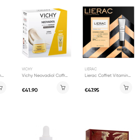
VICHY
LIERAC
CeraVe Skin Renewing Sérum Rétinol 30ml
Vichy Neovadiol Coffret Post-Ménopause...
Lierac Coffret Vitamine C Pure 30ml + Diopti 15ml
€41.90
€47.95