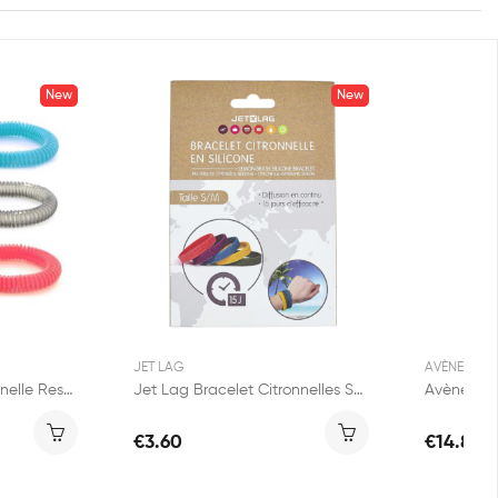
New
New
JET LAG
AVÈNE
Jet Lag Bracelet Citronelle Ressort Extensible...
Jet Lag Bracelet Citronnelles S/M en Silicone 1...
€3.60
€14.85