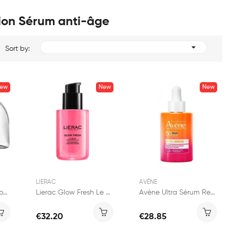
tion Sérum anti-âge

Sort by:
ew
New
New
LIERAC
AVÈNE
Lierac Lift Integral Trousse Votre Protocole...
Lierac Glow Fresh Le Sérum Booster Éclat 30ml
Avène Ultra Sérum Repulpant SPF50+ 30ml
€32.20
€28.85