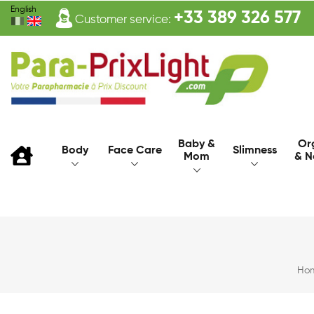
English
+33 389 326 577
Customer service:
Baby &
Or
Body
Face Care
Slimness
Mom
& N
Ho