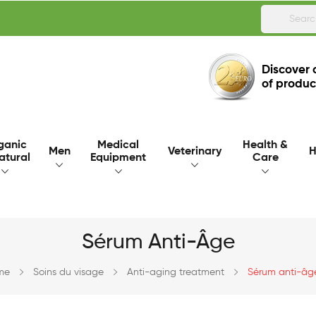
Discover 
of produc
ganic
Medical
Health &
Men
Veterinary
H
atural
Equipment
Care
Sérum Anti-Âge
me
Soins du visage
Anti-aging treatment
Sérum anti-âg