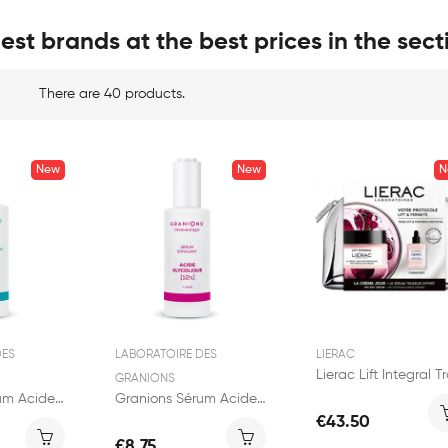
est brands at the best prices in the sec
There are 40 products.
New
New
N
DES
LABORATOIRE DES
LIERAC
GRANIONS
Granions Sérum Acide Azelaïque 12% 30ml
Granions Sérum Acide Glycolique 12% 30ml
€43.50
€8.75