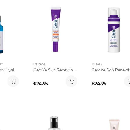
AY
CERAVE
CERAVE
La Roche Posay Hyalu B5 Sérum Suractivé...
CeraVe Skin Renewing Sérum Vitamine C 30ml
€24.95
€24.95