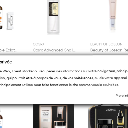
COSRX
BEAUTY OF JOSEON
Lierac Protocole Éclat Le Sérum Concentré 30ml
Cosrx Advanced Snail 96 Mucin Power Essence 100ml
privée
€22.70
€21.60
ite Web, il peut stocker ou récupérer des informations sur votre navigateur, princ
ion, qui pourrait être à propos de vous, de vos préférences, ou de votre appareil 
rincipalement utilisée pour faire fonctionner le site comme vous le souhaitez.
More in