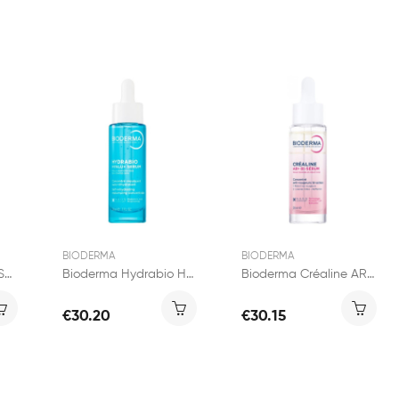
BIODERMA
BIODERMA
Bioderma Hydrabio Sérum Booster Hydratant 40ml
Bioderma Hydrabio Hyalu+ Sérum 30ml
Bioderma Créaline AR Bi-Sérum 30ml
€30.20
€30.15