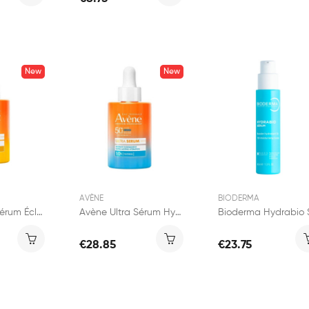
New
New
AVÈNE
BIODERMA
Avène Ultra Sérum Éclat SPF50+ 30ml
Avène Ultra Sérum Hydratant SPF50+ 30ml
€28.85
€23.75