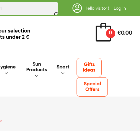
Hello visitor !
Log in
our selection
0
€0.00
ts under
2 €
Sun
Gifts
ygiene
Sport
Products
Ideas
Special
Offers
e