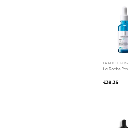
LA ROCHE POS
€38.35