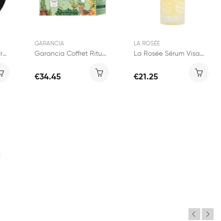
GARANCIA
LA ROSÉE
Lierac Coffret Noël Crème Voluptueuse Anti-Âge
Garancia Coffret Rituel Éclat & Lumière
La Rosée Sérum Visage Repulpant 30ml
€34.45
€21.25