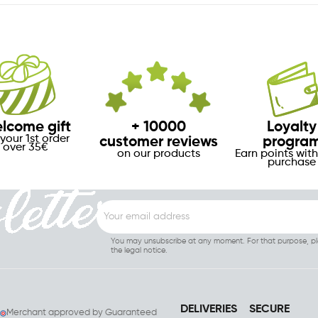
lcome gift
+ 10000
Loyalty
your 1st order
customer reviews
progra
over 35€
on our products
Earn points with
purchase
You may unsubscribe at any moment. For that purpose, ple
the legal notice.
DELIVERIES
SECURE
Merchant approved by Guaranteed