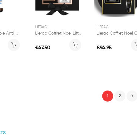
LIERAC
LIERAC
Lierac Protocole Anti-Taches Sérum 30ml
Lierac Coffret Noël Lift Intégral Sérum
€47.50
€94.95

1
2
TS