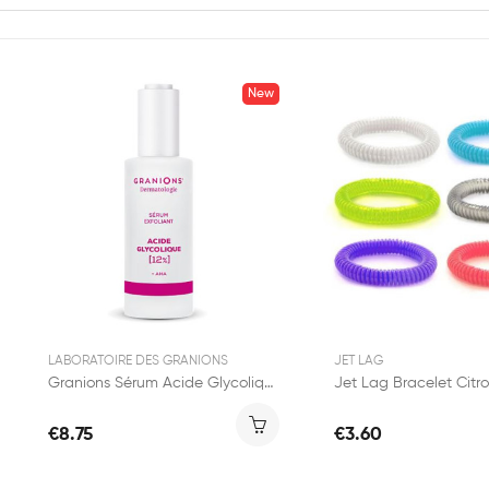
New
LABORATOIRE DES GRANIONS
JET LAG
Granions Sérum Acide Glycolique 12% 30ml
€8.75
€3.60