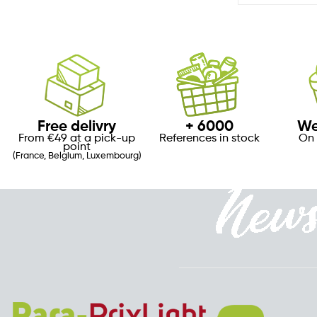
Free delivry
+ 6000
We
From €49 at a pick-up
References in stock
On 
point
(France, Belgium, Luxembourg)