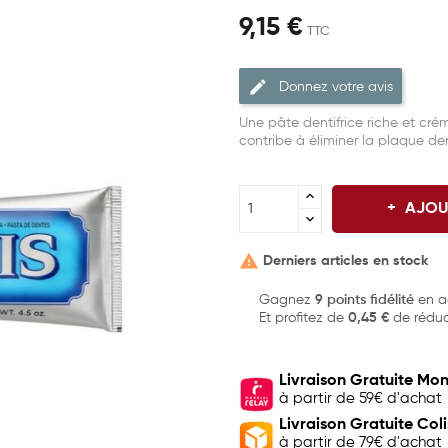
9,15 €
TTC
Donnez votre avis
Une pâte dentifrice riche et crém
contribe à éliminer la plaque den
AJOU

Derniers articles en stock
Gagnez
9 points fidélité
en ac
Et profitez de
0,45 €
de réduc
Livraison Gratuite Mon
à partir de 59€ d'achat
Livraison Gratuite Col
à partir de 79€ d'achat