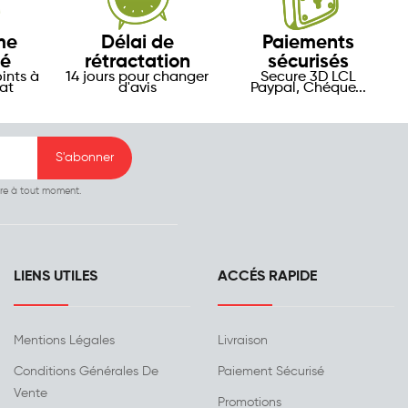
me
Délai de
Paiements
té
rétractation
sécurisés
ints à
14 jours pour changer
Secure 3D LCL
at
d'avis
Paypal, Chéque...
ire à tout moment.
LIENS UTILES
ACCÉS RAPIDE
Mentions Légales
Livraison
Conditions Générales De
Paiement Sécurisé
Vente
Promotions