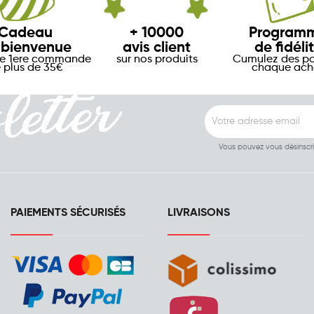
Cadeau
+ 10000
Program
 bienvenue
avis client
de fidéli
re 1ere commande
sur nos produits
Cumulez des po
 plus de 35€
chaque ach
Vous pouvez vous désinscr
PAIEMENTS SÉCURISÉS
LIVRAISONS