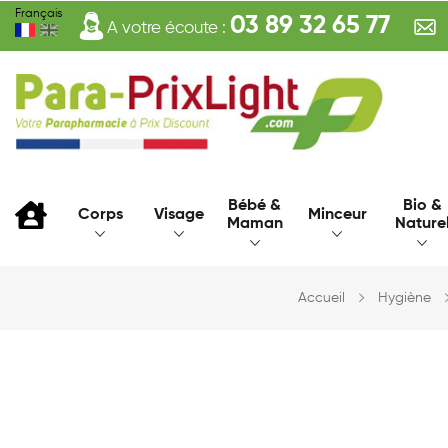
Français
03 89 32 65 77
A votre écoute :
Bébé &
Bio &
Corps
Visage
Minceur
Maman
Nature
Accueil
Hygiène