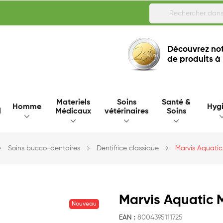
Découvrez not
de produits à
Materiels
Soins
Santé &
Homme
Hyg
l
Médicaux
vétérinaires
Soins
Soins bucco-dentaires
Dentifrice classique
Marvis Aquatic
Marvis Aquatic M
Nouveau
EAN :
8004395111725