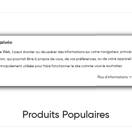
privée
ite Web, il peut stocker ou récupérer des informations sur votre navigateur, princ
ion, qui pourrait être à propos de vous, de vos préférences, ou de votre appareil 
Soyez le premier à donner votre avis
rincipalement utilisée pour faire fonctionner le site comme vous le souhaitez.
Plus d'informations
Produits Populaires