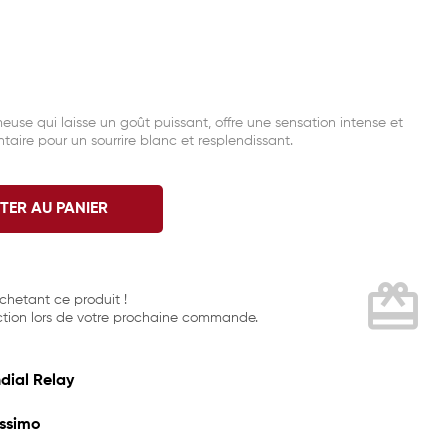
euse qui laisse un goût puissant, offre une sensation intense et
taire pour un sourrire blanc et resplendissant.
TER AU PANIER
card_giftcard
hetant ce produit !
tion lors de votre prochaine commande.
dial Relay
issimo