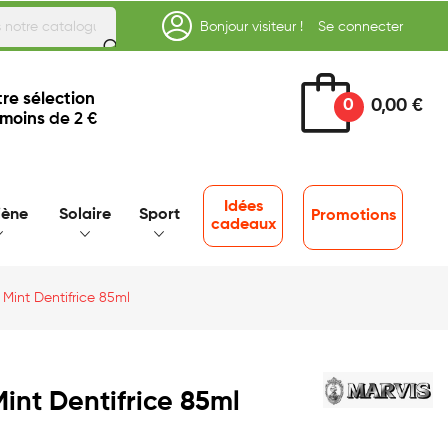
Bonjour visiteur !
Se connecter
re sélection
0
0,00 €
 moins
de 2 €
Idées
iène
Solaire
Sport
Promotions
cadeaux
 Mint Dentifrice 85ml
int Dentifrice 85ml