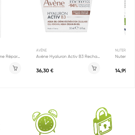
AVÈNE
NUTERGIA
Avène Cicalfate+ Crème Réparatrice SPF50+ 30ml
Avène Hyaluron Activ B3 Recharge Aqua Gel-Crème...
36,30 €
14,99 €