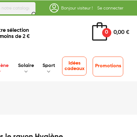
Bonjour visiteur !
Se connecter
re sélection
0
0,00 €
 moins
de 2 €
Idées
iène
Solaire
Sport
Promotions
cadeaux
s le rayon Hygiène