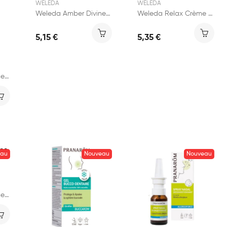
WELEDA
WELEDA
Weleda Amber Divine Crème de Douche 200ml
Weleda Relax Crème de Douche 200ml
5,15 €
5,35 €
Weleda Gel Dentifrice Kids 50ml
eau
Nouveau
Nouveau
Weleda Inspire Crème de Douche Grenade 200ml