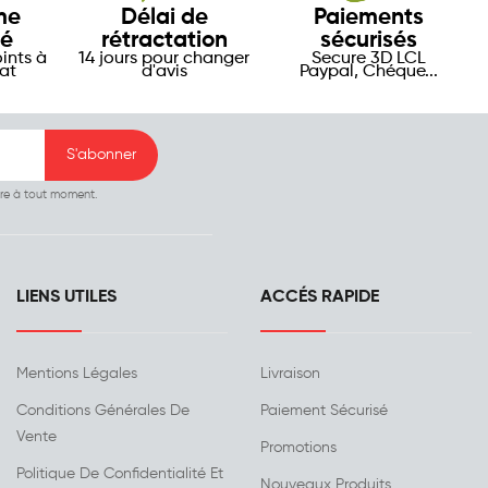
me
Délai de
Paiements
té
rétractation
sécurisés
ints à
14 jours pour changer
Secure 3D LCL
at
d'avis
Paypal, Chéque...
ire à tout moment.
LIENS UTILES
ACCÉS RAPIDE
Mentions Légales
Livraison
Conditions Générales De
Paiement Sécurisé
Vente
Promotions
Politique De Confidentialité Et
Nouveaux Produits