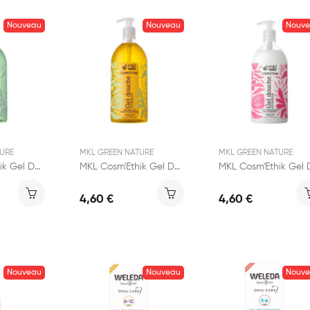
Nouveau
Nouveau
Nouv
URE
MKL GREEN NATURE
MKL GREEN NATURE
MKL Cosm'Ethik Gel Douche Surgras Aloe Vera 1L
MKL Cosm'Ethik Gel Douche Surgras Beurre de...
4,60 €
4,60 €
Nouveau
Nouveau
Nouv