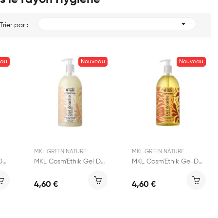

Trier par :
eau
Nouveau
Nouveau
MKL GREEN NATURE
MKL GREEN NATURE
MKL Cosm'Ethik Gel Douche Surgras Verveine 1L
MKL Cosm'Ethik Gel Douche Surgras Noix de Coco 1L
MKL Cosm'Ethik Gel Douche Surgras Huile d'Argan 1L
4,60 €
4,60 €