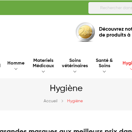
Découvrez not
de produits à
Materiels
Soins
Santé &
Homme
Hyg
l
Médicaux
vétérinaires
Soins
Hygiène
Accueil
Hygiène
 grandes marques aux meilleurs prix dan