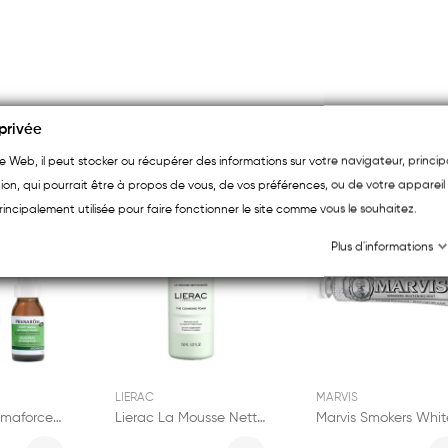
privée
ite Web, il peut stocker ou récupérer des informations sur votre navigateur, princ
ion, qui pourrait être à propos de vous, de vos préférences, ou de votre appareil 
rincipalement utilisée pour faire fonctionner le site comme vous le souhaitez.
Nouveau
Nouveau
Nouv
Plus d'informations
LIERAC
MARVIS
Pranarôm Aromaforce Spray Nasal 15ml
Lierac La Mousse Nettoyante 150ml