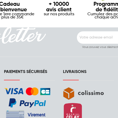
Cadeau
+ 10000
Program
 bienvenue
avis client
de fidéli
re 1ere commande
sur nos produits
Cumulez des po
 plus de 35€
chaque ach
Vous pouvez vous désinscr
PAIEMENTS SÉCURISÉS
LIVRAISONS