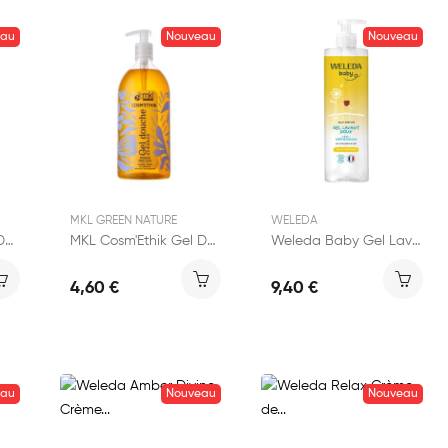
eau
Nouveau
Nouveau
MKL GREEN NATURE
WELEDA
MKL Cosm'Ethik Gel Douche Surgras Lait d'Ânesse 1L
MKL Cosm'Ethik Gel Douche Surgras Monoï 1L
Weleda Baby Gel Lavant Doux 2en1 Sans Parfum 400ml
4,60 €
9,40 €
eau
Nouveau
Nouveau