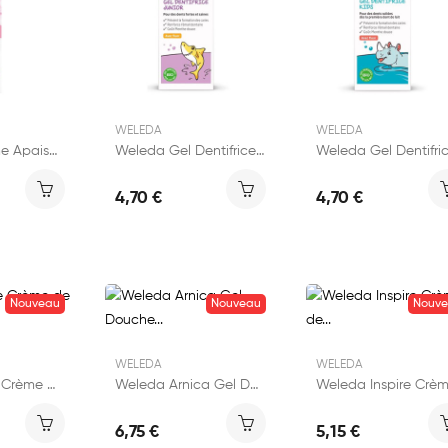
WELEDA
WELEDA
Weleda Crème Apaisante Intime 30ml
Weleda Gel Dentifrice Junior 50ml
4,70 €
4,70 €
Nouveau
Nouveau
Nouv
WELEDA
WELEDA
Weleda Love Crème de Douche 200ml
Weleda Arnica Gel Douche Sport 200ml
6,75 €
5,15 €