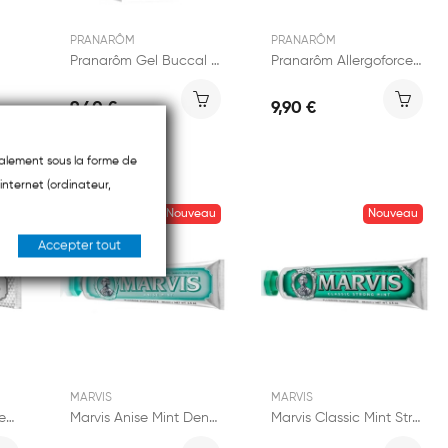
PRANARÔM
PRANARÔM
Pranarôm Gel Buccal Hygiène Bucco-Dentaire 15ml
Pranarôm Allergoforce Spray Nasal 15ml
9,40 €
9,90 €
ipalement sous la forme de
internet (ordinateur,
eau
Nouveau
Nouveau
Accepter tout
MARVIS
MARVIS
Marvis Smokers Whitening Mint Dentifrice 85ml
Marvis Anise Mint Dentifrice 85ml
Marvis Classic Mint Strong Dentifrice 85ml