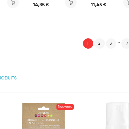
14,35 €
11,45 €
…
1
2
3
17
RODUITS
Nouveau