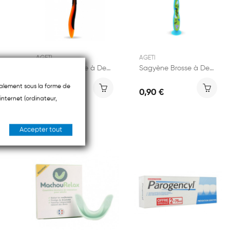
AGETI
AGETI
GUM Soft-Picks Comfort Flex Brossettes...
Sagyène Brosse à Dents Dure
Sagyène Brosse à Dents Enfants
ipalement sous la forme de
0,90 €
0,90 €
internet (ordinateur,
Accepter tout