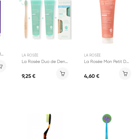
Kontrol Dentifrice Violet de Blanchiment 30ml
LA ROSÉE
LA ROSÉE
La Rosée Duo de Dentifrices et Brosse à Dents...
La Rosée Mon Petit Dentifrice Enfant 1-6 ans 50ml
9,25 €
4,60 €