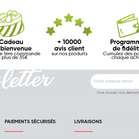
Cadeau
+ 10000
Program
 bienvenue
avis client
de fidéli
re 1ere commande
sur nos produits
Cumulez des po
 plus de 35€
chaque ach
Vous pouvez vous désinscr
PAIEMENTS SÉCURISÉS
LIVRAISONS