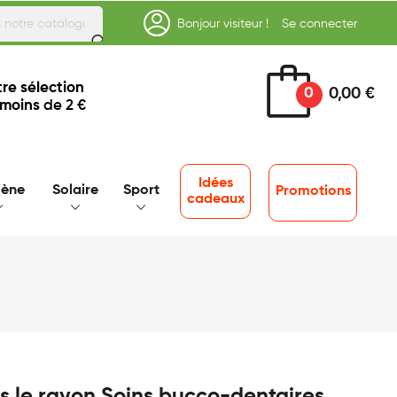
Bonjour visiteur !
Se connecter
re sélection
0
0,00 €
 moins
de 2 €
Idées
iène
Solaire
Sport
Promotions
cadeaux
s le rayon Soins bucco-dentaires