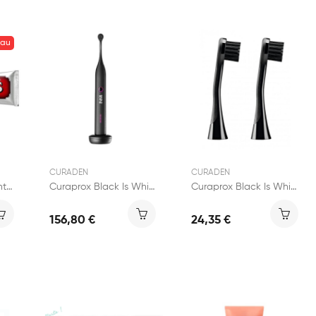
eau
CURADEN
CURADEN
Marvis Cinnamon Mint Dentifrice 85ml
Curaprox Black Is White Brosse à Dents Hydrasonic
Curaprox Black Is White Tête de Rechange Carbon
156,80 €
24,35 €