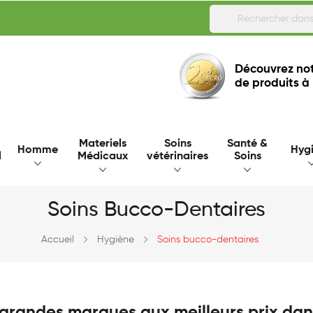
Découvrez not
de produits à
Materiels
Soins
Santé &
Homme
Hyg
l
Médicaux
vétérinaires
Soins
Soins Bucco-Dentaires
Accueil
Hygiène
Soins bucco-dentaires
 grandes marques aux meilleurs prix dan