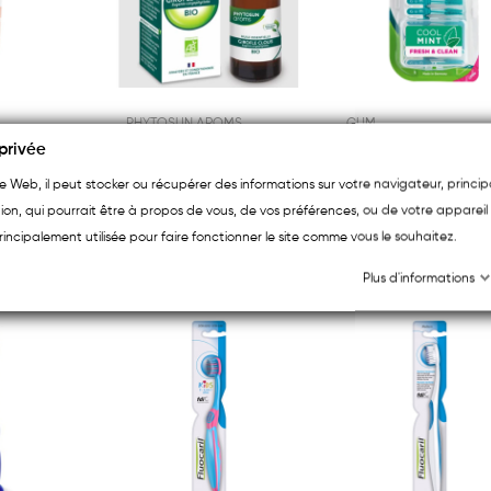
PHYTOSUN AROMS
GUM
Phytosun Arôms Huile Essentielle Girofle Clous...
privée
Même Dentifrice Doux 75ml
ite Web, il peut stocker ou récupérer des informations sur votre navigateur, princ
5,60 €
2,95 €
ion, qui pourrait être à propos de vous, de vos préférences, ou de votre appareil 
rincipalement utilisée pour faire fonctionner le site comme vous le souhaitez.
Plus d'informations