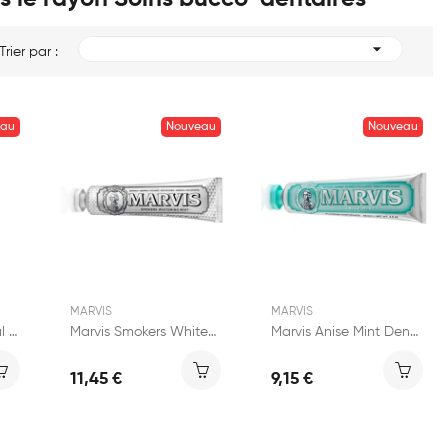

Trier par :
eau
Nouveau
Nouveau
MARVIS
MARVIS
Pranarôm Gel Buccal Hygiène Bucco-Dentaire 15ml
Marvis Smokers Whitening Mint Dentifrice 85ml
Marvis Anise Mint Dentifrice 85ml
11,45 €
9,15 €