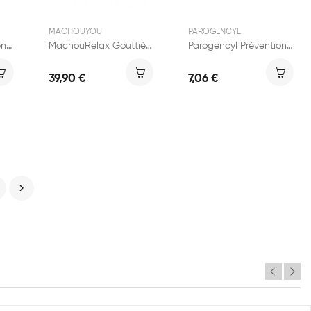
MACHOUYOU
PAROGENCYL
Fluocaril Brosse à Dents Medium Précision...
MachouRelax Gouttière Dentaire
Parogencyl Prévention Gencives Lot de 2x75ml
39,90 €
7,06 €
