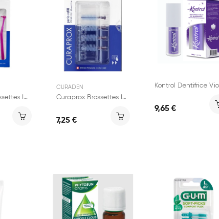
CURADEN
Curaprox Brossettes Interdentaires avec Manche 406
Curaprox Brossettes Interdentaires 408
9,65 €
7,25 €