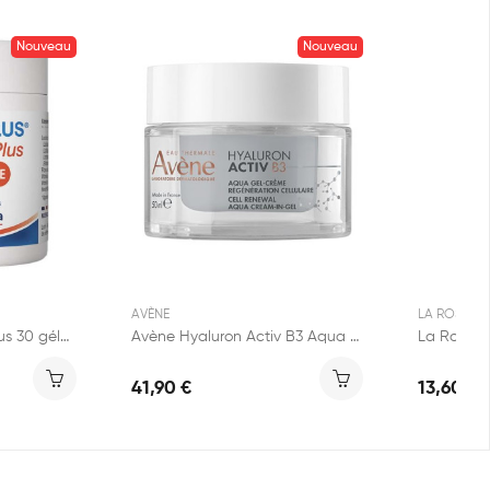
Nouveau
Nouveau
AVÈNE
LA ROSÉE
Nutergia Ergyphilus Plus 30 gélules
Avène Hyaluron Activ B3 Aqua Gel 50ml
41,90 €
13,60 €