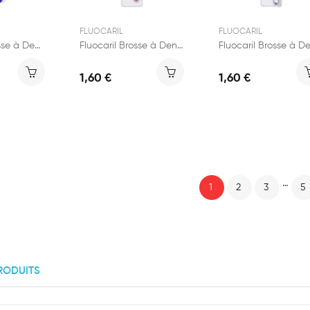
FLUOCARIL
FLUOCARIL
Sagyène Brosse à Dents Junior
Fluocaril Brosse à Dents Kids 2-6 Ans Extra-Souple
1,60 €
1,60 €
…
1
2
3
5
RODUITS