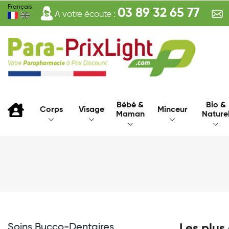
Français
03 89 32 65 77
A votre écoute :
Bébé &
Bio &
Corps
Visage
Minceur
Maman
Nature
Soins Bucco-Dentaires
Les plus