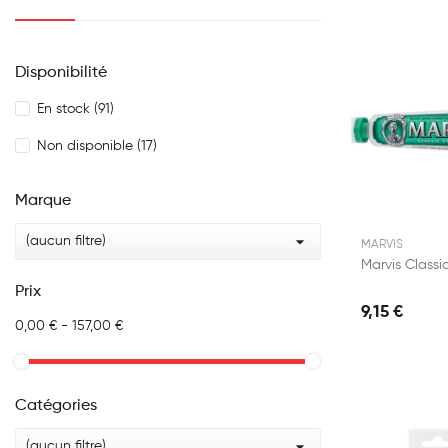
Disponibilité
En stock
(91)
Non disponible
(17)
Marque

(aucun filtre)
MARVIS
Prix
9,15 €
0,00 € - 157,00 €
Catégories

(aucun filtre)