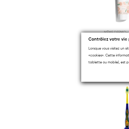
MÊME DERMO-
Contrôlez votre vie 
COSMÉTIQUE
Lorsque vous visitez un s
«cookies». Cette informat
7,95 €
tablette ou mobile), est p