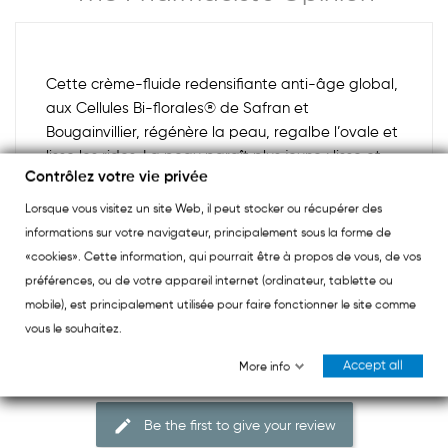
Cette crème-fluide redensifiante anti-âge global,
aux Cellules Bi-florales® de Safran et
Bougainvillier, régénère la peau, regalbe l’ovale et
lisse les rides. La peau paraît plus jeune : lisse et
Contrôlez votre vie privée
dense, elle est comme repulpée. Son éclat naturel
est ravivé. Les pores sont resserrés.
Lorsque vous visitez un site Web, il peut stocker ou récupérer des
informations sur votre navigateur, principalement sous la forme de
«cookies». Cette information, qui pourrait être à propos de vous, de vos
préférences, ou de votre appareil internet (ordinateur, tablette ou
mobile), est principalement utilisée pour faire fonctionner le site comme
vous le souhaitez.
Reviews (0)
Accept all
More info
Be the first to give your review