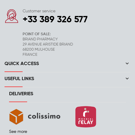
Customer service
+33 389 326 577
POINT OF SALE:
BRIAND PHARMACY
29 AVENUE ARISTIDE BRIAND
68200 MULHOUSE
FRANCE
keyboard_arrow_down
QUICK ACCESS
keyboard_arrow_down
USEFUL LINKS
DELIVERIES
See more