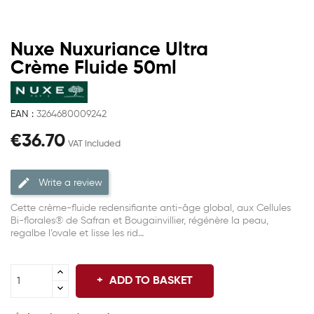
Nuxe Nuxuriance Ultra
Crème Fluide 50ml
EAN :
3264680009242
€36.70
VAT included
Write a review
Cette crème-fluide redensifiante anti-âge global, aux Cellules
Bi-florales® de Safran et Bougainvillier, régénère la peau,
regalbe l’ovale et lisse les rid…
ADD TO BASKET