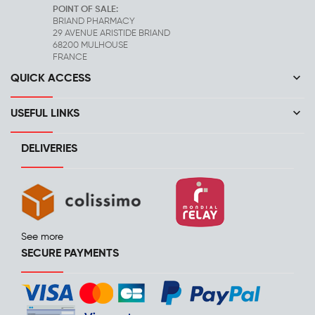
POINT OF SALE:
BRIAND PHARMACY
29 AVENUE ARISTIDE BRIAND
68200 MULHOUSE
FRANCE
keyboard_arrow_down
QUICK ACCESS
keyboard_arrow_down
USEFUL LINKS
DELIVERIES
See more
SECURE PAYMENTS