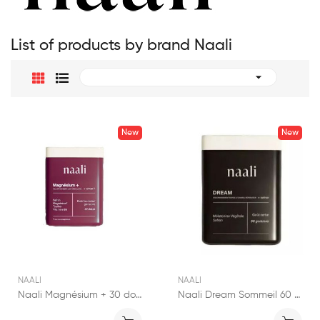
List of products by brand Naali

New
New
NAALI
NAALI
Naali Magnésium + 30 doses
Naali Dream Sommeil 60 gummies