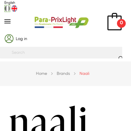
English
0
Log in
Home
Brands
Naali