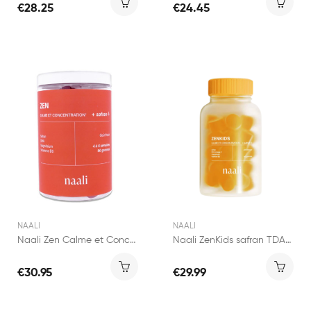
€28.25
€24.45
NAALI
NAALI
Naali Zen Calme et Concentration + Safran 90...
Naali ZenKids safran TDAH 90 gommes
€30.95
€29.99