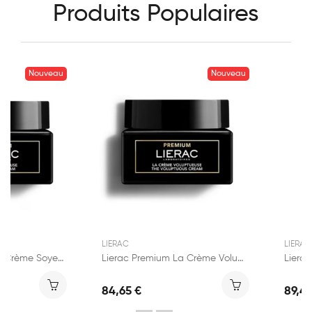
Produits Populaires
Nouveau
Nouveau
LIERAC
LIERAC
Lierac Premium La Crème Soyeuse 50ml
Lierac Premium La Crème Voluptueuse 50ml
84,65 €
89,45