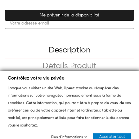
Me prévenir de la disponibilité
Description
Détails Produit
Contrôlez votre vie privée
Avis Du Pharmacien
Lorsque vous visitez un site Web, il peut stocker ou récupérer des
informations sur votre navigateur, principalement sous la forme de
«cookies». Cette information, qui pourrait être à propos de vous, de vos
La camomille s'inscrit dans la tradition des
préférences, ou de votre appareil internet (ordinateur, tablette ou
Grandes Infusions Classiques.
mobile), est principalement utilisée pour faire fonctionner le site comme
Elle est traditionnement utilisée contre les
vous le souhaitez.
désagréments digestifs, gastriques et
Accepter tout
Plus d'informations