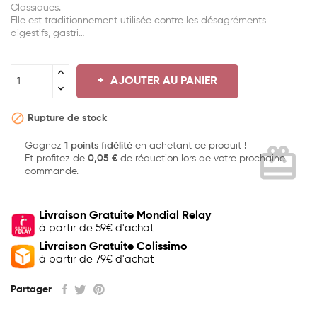
Classiques.
Elle est traditionnement utilisée contre les désagréments
digestifs, gastri…
AJOUTER AU PANIER

Rupture de stock
Gagnez
1 points fidélité
en achetant ce produit !
card_giftcard
Et profitez de
0,05 €
de réduction lors de votre prochaine
commande.
Livraison Gratuite Mondial Relay
à partir de 59€ d'achat
Livraison Gratuite Colissimo
à partir de 79€ d'achat
Partager