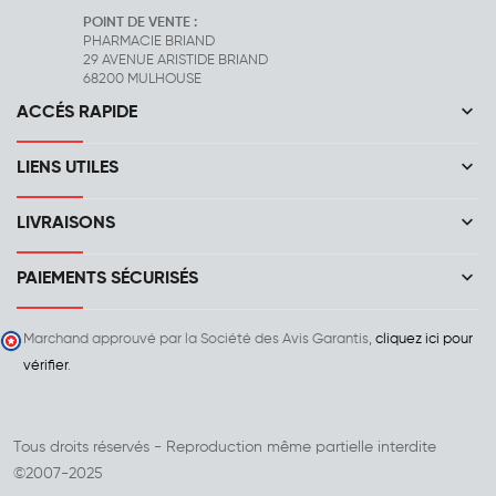
POINT DE VENTE :
PHARMACIE BRIAND
29 AVENUE ARISTIDE BRIAND
68200 MULHOUSE
keyboard_arrow_down
ACCÉS RAPIDE
keyboard_arrow_down
LIENS UTILES
keyboard_arrow_down
LIVRAISONS
keyboard_arrow_down
PAIEMENTS SÉCURISÉS
Marchand approuvé par la Société des Avis Garantis,
cliquez ici pour
vérifier
.
Tous droits réservés - Reproduction même partielle interdite
©2007-2025