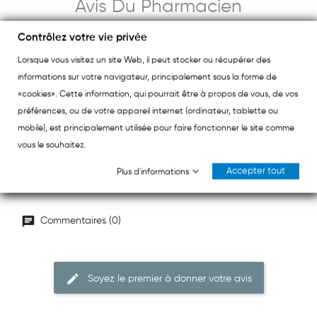
Avis Du Pharmacien
Contrôlez votre vie privée
Lorsque vous visitez un site Web, il peut stocker ou récupérer des
La feuille de Desmodium (Desmodium adscendens)
informations sur votre navigateur, principalement sous la forme de
contribue au bon fonctionnement hépatique,
«cookies». Cette information, qui pourrait être à propos de vous, de vos
grâce à ses propriétés détoxifiantes et
préférences, ou de votre appareil internet (ordinateur, tablette ou
protectrices.
mobile), est principalement utilisée pour faire fonctionner le site comme
vous le souhaitez.
Accepter tout
Plus d'informations
Commentaires (0)
Soyez le premier à donner votre avis