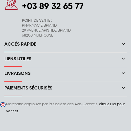
+03 89 32 65 77
POINT DE VENTE :
PHARMACIE BRIAND
29 AVENUE ARISTIDE BRIAND
68200 MULHOUSE
keyboard_arrow_down
ACCÉS RAPIDE
keyboard_arrow_down
LIENS UTILES
keyboard_arrow_down
LIVRAISONS
keyboard_arrow_down
PAIEMENTS SÉCURISÉS
Marchand approuvé par la Société des Avis Garantis,
cliquez ici pour
vérifier
.