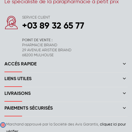
Le spécialiste de la parapharmacie à petit prix
SERVICE CLIENT
+03 89 32 65 77
POINT DE VENTE :
PHARMACIE BRIAND
29 AVENUE ARISTIDE BRIAND
68200 MULHOUSE
keyboard_arrow_down
ACCÉS RAPIDE
keyboard_arrow_down
LIENS UTILES
keyboard_arrow_down
LIVRAISONS
keyboard_arrow_down
PAIEMENTS SÉCURISÉS
Marchand approuvé par la Société des Avis Garantis,
cliquez ici pour
vérifier
.