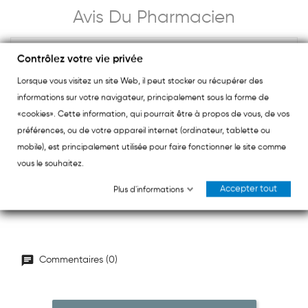
Avis Du Pharmacien
Contrôlez votre vie privée
Lorsque vous visitez un site Web, il peut stocker ou récupérer des
Arkopharma Arkogélules Propolis Bio 40 Gélules est
informations sur votre navigateur, principalement sous la forme de
un complément alimentaire issu de la ruche. Chaque
«cookies». Cette information, qui pourrait être à propos de vous, de vos
gélule apporte 35 mg de polyphénols totaux, actifs
préférences, ou de votre appareil internet (ordinateur, tablette ou
ciblés de la Propolis.
mobile), est principalement utilisée pour faire fonctionner le site comme
Certifié Agriculture Biologique Contrôle FR-BIO-01.
vous le souhaitez.
Accepter tout
Plus d'informations
Commentaires (0)