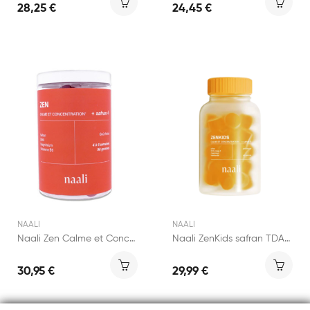
28,25 €
24,45 €
NAALI
NAALI
Naali Zen Calme et Concentration + Safran 90...
Naali ZenKids safran TDAH 90 gommes
30,95 €
29,99 €