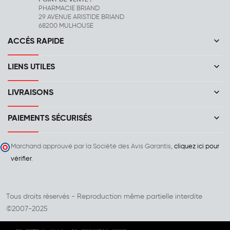
PHARMACIE BRIAND
29 AVENUE ARISTIDE BRIAND
68200 MULHOUSE
keyboard_arrow_down
ACCÉS RAPIDE
keyboard_arrow_down
LIENS UTILES
keyboard_arrow_down
LIVRAISONS
keyboard_arrow_down
PAIEMENTS SÉCURISÉS
Marchand approuvé par la Société des Avis Garantis,
cliquez ici pour
vérifier
.
Tous droits réservés - Reproduction même partielle interdite
©2007-2025