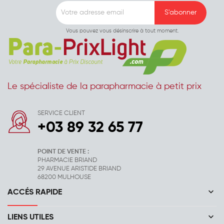
Vous pouvez vous désinscrire à tout moment.
Le spécialiste de la parapharmacie à petit prix
SERVICE CLIENT
+03 89 32 65 77
POINT DE VENTE :
PHARMACIE BRIAND
29 AVENUE ARISTIDE BRIAND
68200 MULHOUSE
keyboard_arrow_down
ACCÉS RAPIDE
keyboard_arrow_down
LIENS UTILES