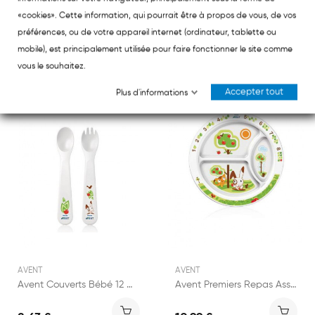
AVENT
AVENT
«cookies». Cette information, qui pourrait être à propos de vous, de vos
Avent Tasse Paille Antifuite Fille +18mois 340ml
Avent Petit Bol Pour Enfants +6m
préférences, ou de votre appareil internet (ordinateur, tablette ou
10,25 €
mobile), est principalement utilisée pour faire fonctionner le site comme
9,94 €
vous le souhaitez.
Accepter tout
Plus d'informations
AVENT
AVENT
Avent Couverts Bébé 12 mois et + - 1 lot
Avent Premiers Repas Assiette à Compartiments...