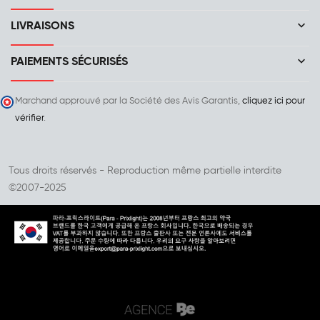
keyboard_arrow_down
LIVRAISONS
keyboard_arrow_down
PAIEMENTS SÉCURISÉS
Marchand approuvé par la Société des Avis Garantis,
cliquez ici pour
vérifier
.
Tous droits réservés - Reproduction même partielle interdite
©2007-2025