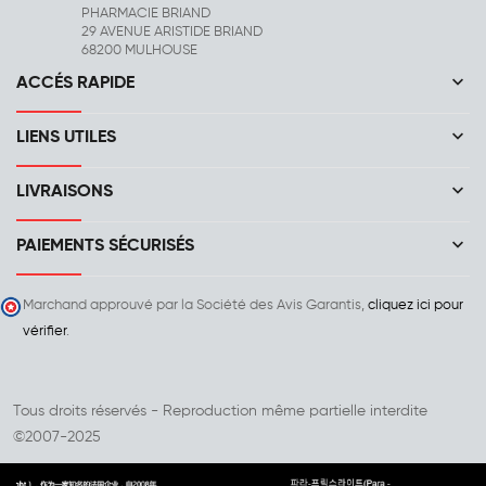
PHARMACIE BRIAND
29 AVENUE ARISTIDE BRIAND
68200 MULHOUSE
keyboard_arrow_down
ACCÉS RAPIDE
keyboard_arrow_down
LIENS UTILES
keyboard_arrow_down
LIVRAISONS
keyboard_arrow_down
PAIEMENTS SÉCURISÉS
Marchand approuvé par la Société des Avis Garantis,
cliquez ici pour
vérifier
.
Tous droits réservés - Reproduction même partielle interdite
©2007-2025