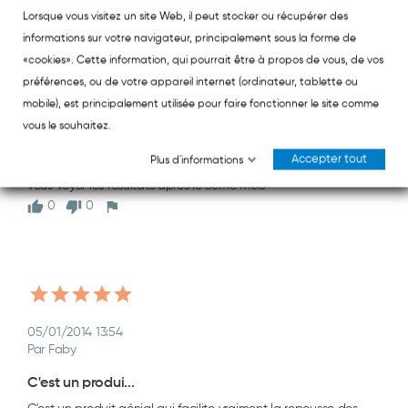
Lorsque vous visitez un site Web, il peut stocker ou récupérer des
informations sur votre navigateur, principalement sous la forme de
«cookies». Cette information, qui pourrait être à propos de vous, de vos
préférences, ou de votre appareil internet (ordinateur, tablette ou
27/06/2014 14:16
mobile), est principalement utilisée pour faire fonctionner le site comme
Par jamal
vous le souhaitez.
très bon produ...
Accepter tout
Plus d'informations
très bon produit, et aussi le prix moins chère chez vous ;) mais 
vous voyer les résultats après le 3eme mois
0
0
05/01/2014 13:54
Par Faby
C'est un produi...