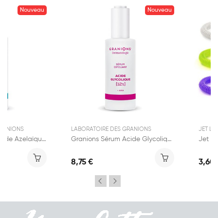
Nouveau
Nouveau
GRANIONS
LABORATOIRE DES GRANIONS
JET LA
Granions Sérum Acide Azelaïque 12% 30ml
Granions Sérum Acide Glycolique 12% 30ml
8,75 €
3,60 