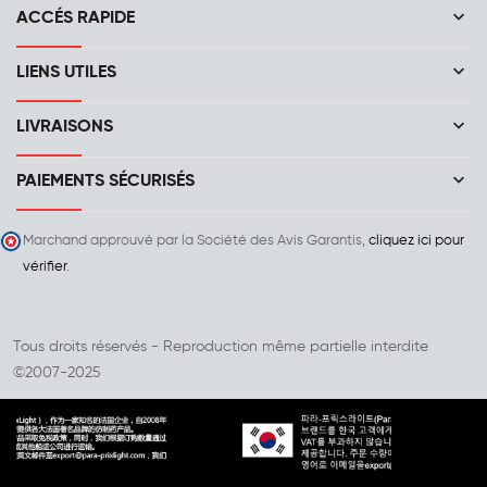
keyboard_arrow_down
ACCÉS RAPIDE
keyboard_arrow_down
LIENS UTILES
keyboard_arrow_down
LIVRAISONS
keyboard_arrow_down
PAIEMENTS SÉCURISÉS
Marchand approuvé par la Société des Avis Garantis,
cliquez ici pour
vérifier
.
Tous droits réservés - Reproduction même partielle interdite
©2007-2025