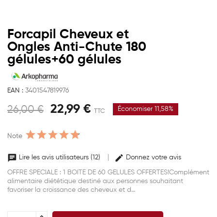
Forcapil Cheveux et
Ongles Anti-Chute 180
gélules+60 gélules
EAN :
3401547819976
22,99 €
26,00 €
Économiser 11,58%
TTC
Note
Lire les avis utilisateurs (12)
Donnez votre avis
OFFRE SPECIALE : 1 BOITE DE 60 GELULES OFFERTES!Complément
alimentaire diététique destiné aux personnes souhaitant
favoriser la croissance des cheveux et d…