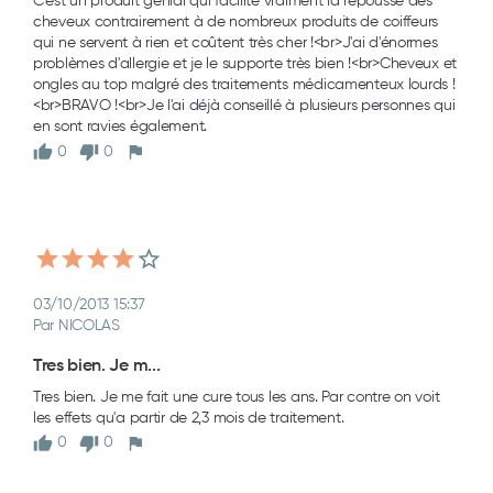
C'est un produit génial qui facilite vraiment la repousse des 
cheveux contrairement à de nombreux produits de coiffeurs 
qui ne servent à rien et coûtent très cher !<br>J'ai d'énormes 
problèmes d'allergie et je le supporte très bien !<br>Cheveux et 
ongles au top malgré des traitements médicamenteux lourds !
<br>BRAVO !<br>Je l'ai déjà conseillé à plusieurs personnes qui 
en sont ravies également.
0
0
03/10/2013 15:37
Par NICOLAS
Tres bien. Je m...
Tres bien. Je me fait une cure tous les ans. Par contre on voit 
les effets qu'a partir de 2,3 mois de traitement.
0
0