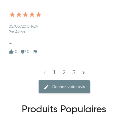
05/05/2013 14:19
Par Aziza
...
0
0
2
3
chevron_left
1
chevron_right
Donnez votre avis
Produits Populaires