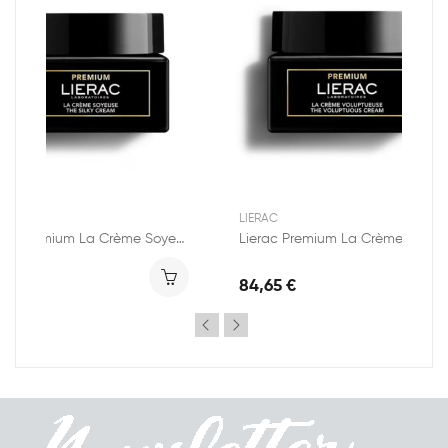
RAC
LIERAC
Lierac Premium La Crème Soyeuse 50ml
Lierac Premium La Crème Voluptueuse 50ml
,65 €
84,65 €