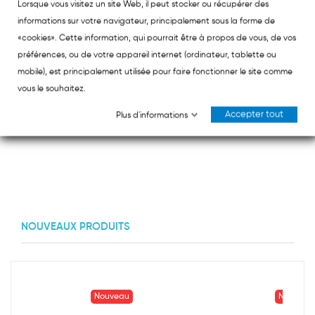
Lorsque vous visitez un site Web, il peut stocker ou récupérer des
informations sur votre navigateur, principalement sous la forme de
«cookies». Cette information, qui pourrait être à propos de vous, de vos
TITANIA
TITANIA
Titania Brosse et Peigne Bébé
Titania Élastiques Pour Cheveux
préférences, ou de votre appareil internet (ordinateur, tablette ou
mobile), est principalement utilisée pour faire fonctionner le site comme
3,15 €
1,75 €
vous le souhaitez.
Accepter tout
Plus d'informations
NOUVEAUX PRODUITS
Nouveau
Nouveau