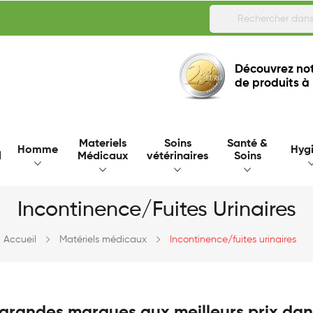
Découvrez not
de produits à
Materiels
Soins
Santé &
Homme
Hyg
l
Médicaux
vétérinaires
Soins
Incontinence/fuites Urinaires
Accueil
Matériels médicaux
Incontinence/fuites urinaires
 grandes marques aux meilleurs prix dan