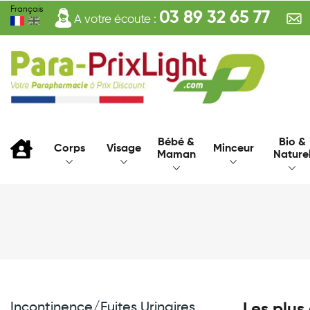
Français
03 89 32 65 77
A votre écoute :
Bébé &
Bio &
Corps
Visage
Minceur
Maman
Nature
Incontinence/fuites Urinaires
Les plus