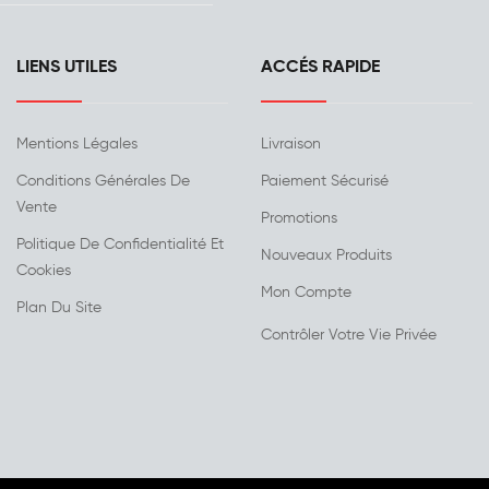
LIENS UTILES
ACCÉS RAPIDE
Mentions Légales
Livraison
Conditions Générales De
Paiement Sécurisé
Vente
Promotions
Politique De Confidentialité Et
Nouveaux Produits
Cookies
Mon Compte
Plan Du Site
Contrôler Votre Vie Privée