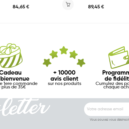
84,65 €
89,45 €
Cadeau
+ 10000
Program
 bienvenue
avis client
de fidéli
re 1ere commande
sur nos produits
Cumulez des po
 plus de 35€
chaque ach
Vous pouvez vous désinscr