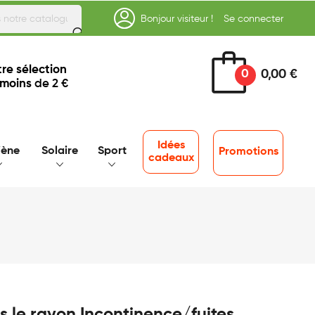
Bonjour visiteur !
Se connecter
re sélection
0
0,00 €
 moins
de 2 €
Idées
iène
Solaire
Sport
Promotions
cadeaux
s le rayon Incontinence/fuites