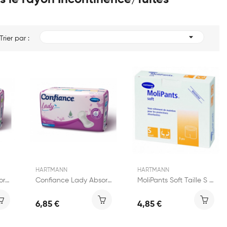

Trier par :
HARTMANN
HARTMANN
Confiance Lady Absorption 3 14 protections...
Confiance Lady Absorption4 14 Protections...
MoliPants Soft Taille S lot de 3 Boxers
6,85 €
4,85 €