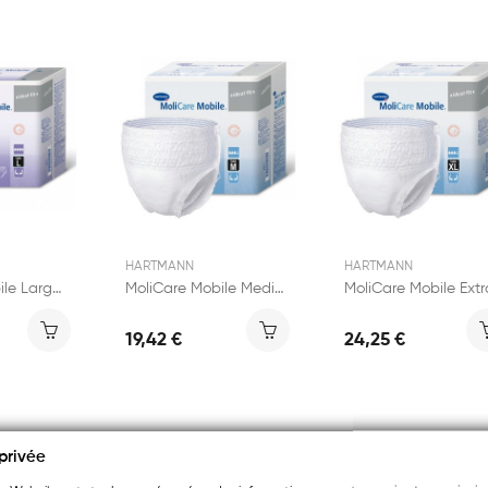
HARTMANN
HARTMANN
MoliCare Mobile Large 14 culottes
MoliCare Mobile Medium 14 culottes
19,42 €
24,25 €
privée