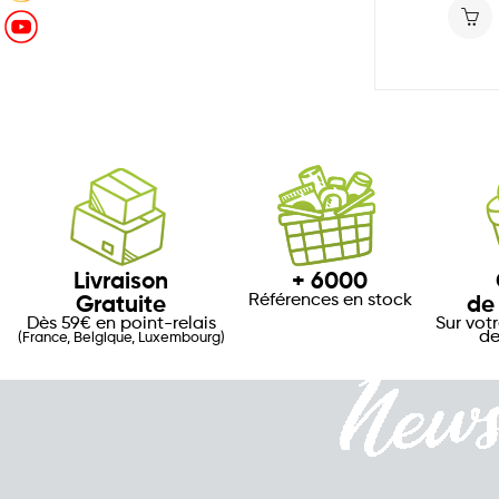
Suivez-nous sur Youtube
 €
84,65 €
Livraison
+ 6000
Références en stock
Gratuite
de
Dès 59€ en point-relais
Sur vot
de
(France, Belgique, Luxembourg)