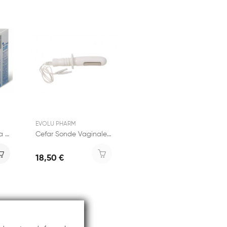
EVOLU PHARM
MoliCare Mobile Extra Large 14 culottes
Cefar Sonde Vaginale St-Cloud Plus
18,50 €