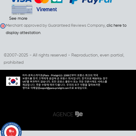
See more
Merchant approved by Guaranteed Reviews Company,
clic here to
display attestation
.
©2007-2025 - All rights reserved - Reproduction, even partial,
prohibited
10
/10
1
reviews