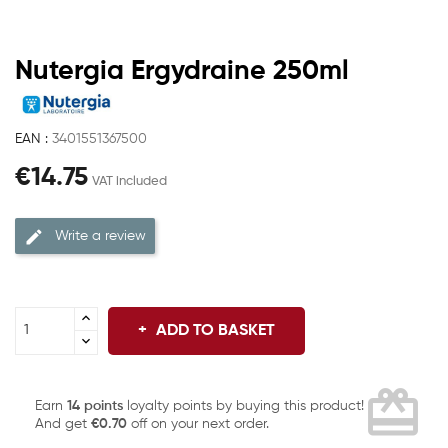
Nutergia Ergydraine 250ml
EAN :
3401551367500
€14.75
VAT included
Write a review
ADD TO BASKET
card_giftcard
Earn
14 points
loyalty points by buying this product!
And get
€0.70
off on your next order.