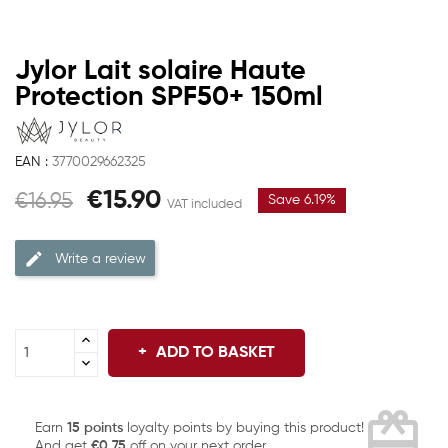
Jylor Lait solaire Haute
Protection SPF50+ 150ml
EAN :
3770029662325
€15.90
€16.95
Save 6.19%
VAT included
Write a review
ADD TO BASKET
card_giftcard
Earn
15 points
loyalty points by buying this product!
And get
€0.75
off on your next order.