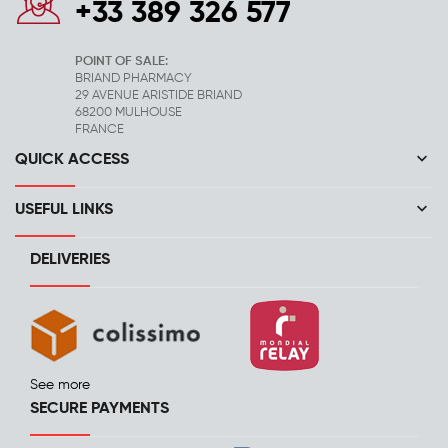
+33 389 326 577
POINT OF SALE:
BRIAND PHARMACY
29 AVENUE ARISTIDE BRIAND
68200 MULHOUSE
FRANCE
keyboard_arrow_down
QUICK ACCESS
keyboard_arrow_down
USEFUL LINKS
DELIVERIES
See more
SECURE PAYMENTS