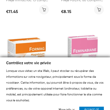
Pileje Immuchoc 15 comprimés
Pileje Forzinc 60 comprimés
€11.45
€8.15
Contrôlez votre vie privée
Lorsque vous visitez un site Web, il peut stocker ou récupérer des
informations sur votre navigateur, principalement sous la forme de
«cookies». Cette information, qui pourrait être à propos de vous, de vos
PILEJE
préférences, ou de votre appareil internet (ordinateur, tablette ou
PILEJE
Pileje Magnésium Marin 90 comprimés
Pileje Feminabiane Intima Confort Intime 20...
mobile), est principalement utilisée pour faire fonctionner le site comme
vous le souhaitez.
€20.80
€16.99
Accept all
More info