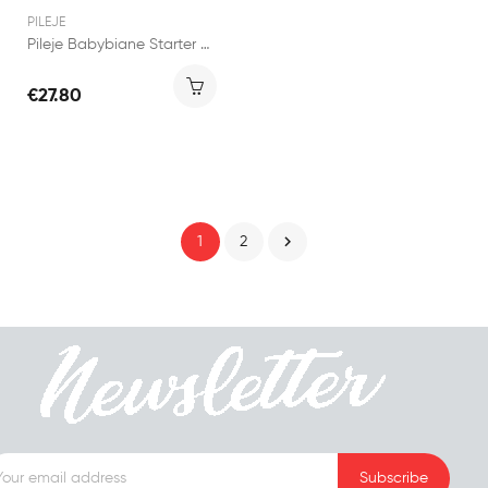
PILEJE
Pileje Babybiane Starter 30 sachets
€27.80

1
2