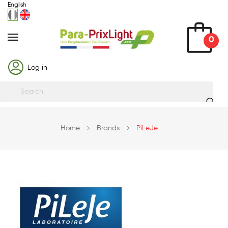
English
0
Log in
Home
Brands
PiLeJe