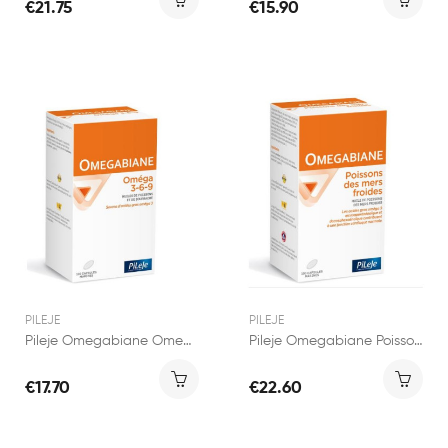
€21.75
€15.90
PILEJE
PILEJE
Pileje Omegabiane Omega 3-6-9 100 capsules
Pileje Omegabiane Poissons Des Mers Froides 100...
€17.70
€22.60