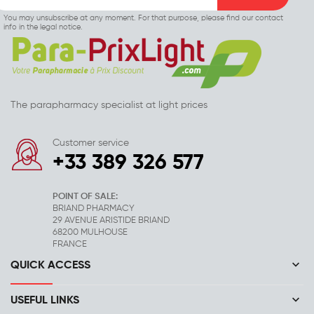
You may unsubscribe at any moment. For that purpose, please find our contact
info in the legal notice.
The parapharmacy specialist at light prices
Customer service
+33 389 326 577
POINT OF SALE:
BRIAND PHARMACY
29 AVENUE ARISTIDE BRIAND
68200 MULHOUSE
FRANCE
keyboard_arrow_down
QUICK ACCESS
keyboard_arrow_down
USEFUL LINKS