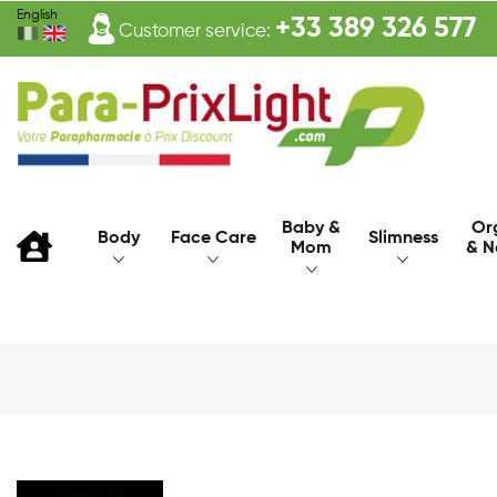
English
+33 389 326 577
Customer service:
Baby &
Or
Body
Face Care
Slimness
Mom
& N