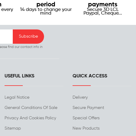
m
period
payments
 every
14 days to change your
Secure 3D LCL
mind
Paypal, Cheque...
ase find our contact info in
USEFUL LINKS
QUICK ACCESS
Legal Notice
Delivery
General Conditions Of Sale
Secure Payment
Privacy And Cookies Policy
Special Offers
Sitemap
New Products