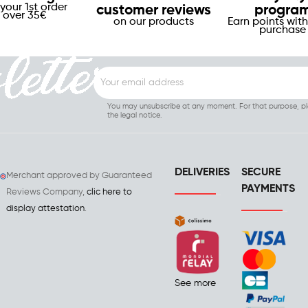
your 1st order
customer reviews
progra
over 35€
on our products
Earn points with
purchase
You may unsubscribe at any moment. For that purpose, ple
the legal notice.
DELIVERIES
SECURE
Merchant approved by Guaranteed
PAYMENTS
Reviews Company,
clic here to
display attestation
.
See more