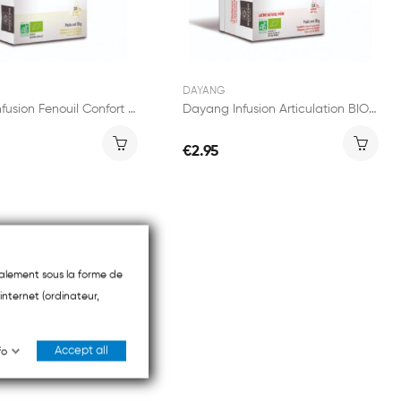
DAYANG
Dayang Infusion Fenouil Confort Digestif BIO 20...
Dayang Infusion Articulation BIO 20 sachets
€2.95
ipalement sous la forme de
internet (ordinateur,
Accept all
fo