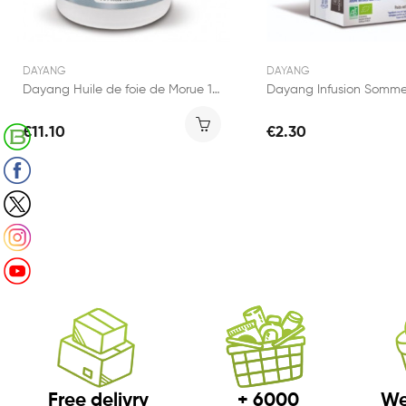
DAYANG
DAYANG
Dayang Huile de foie de Morue 180 capsules
€11.10
€2.30
Retrouvez notre Blog
Suivez-nous sur Facebook
Suivez-nous sur X (Twitter)
Suivez-nous sur Instagram
Suivez-nous sur Youtube
Free delivry
+ 6000
We