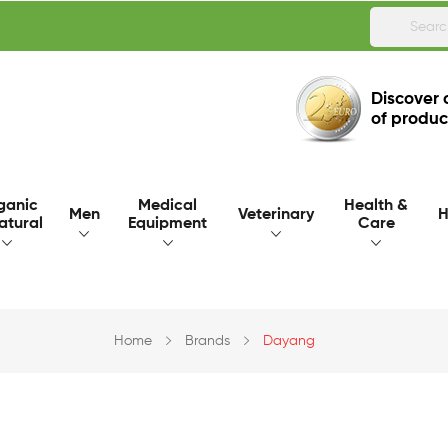
Discover 
of produc
ganic
Medical
Health &
Men
Veterinary
H
atural
Equipment
Care
Home
Brands
Dayang