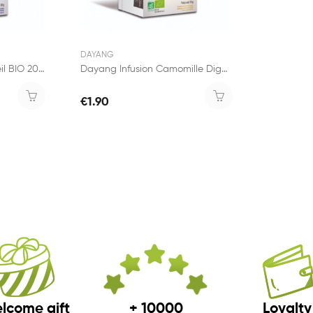
DAYANG
Dayang Infusion Sommeil BIO 20 sachets
Dayang Infusion Camomille Digestion Difficile...
€1.90
lcome gift
+ 10000
Loyalty