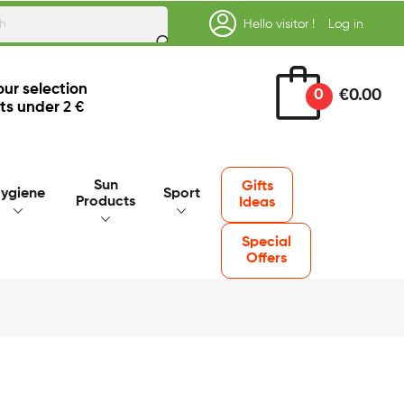
Hello visitor !
Log in
our selection
0
€0.00
ts under
2 €
Sun
Gifts
ygiene
Sport
Products
Ideas
Special
Offers