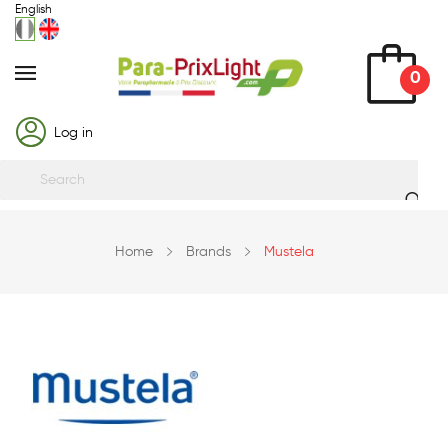
English
0
Log in
Home
Brands
Mustela