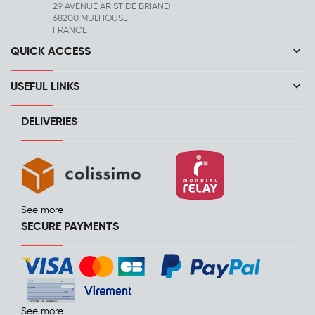
29 AVENUE ARISTIDE BRIAND
68200 MULHOUSE
FRANCE
keyboard_arrow_down
QUICK ACCESS
keyboard_arrow_down
USEFUL LINKS
DELIVERIES
See more
SECURE PAYMENTS
See more