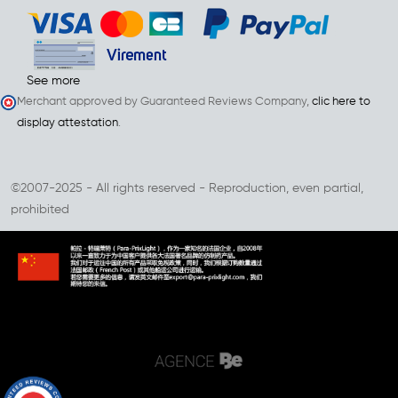
See more
Merchant approved by Guaranteed Reviews Company,
clic here to
display attestation
.
©2007-2025 - All rights reserved - Reproduction, even partial,
prohibited