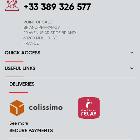
+33 389 326 577
POINT OF SALE:
BRIAND PHARMACY
29 AVENUE ARISTIDE BRIAND
68200 MULHOUSE
FRANCE
keyboard_arrow_down
QUICK ACCESS
keyboard_arrow_down
USEFUL LINKS
DELIVERIES
See more
SECURE PAYMENTS