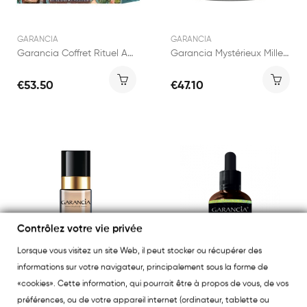
GARANCIA
GARANCIA
Garancia Coffret Rituel Anti Âge Fermeté
Garancia Mystérieux Mille et Un Jours Émulsion...
€53.50
€47.10
Contrôlez votre vie privée
Lorsque vous visitez un site Web, il peut stocker ou récupérer des
informations sur votre navigateur, principalement sous la forme de
«cookies». Cette information, qui pourrait être à propos de vous, de vos
GARANCIA
GARANCIA
préférences, ou de votre appareil internet (ordinateur, tablette ou