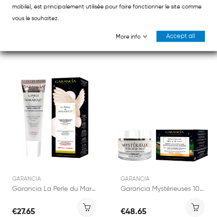
Garancia Étoile Polaire Serum 30ml
Garancia Huile Ensorcelante Visage 29ml
mobile), est principalement utilisée pour faire fonctionner le site comme
vous le souhaitez.
€64.45
€30.95
Accept all
More info
GARANCIA
GARANCIA
Garancia La Perle du Marabout 30ml
Garancia Mystérieuses 1001 Jours pot 30ml
€27.65
€48.65