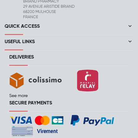
BRIAND PHARMACY
29 AVENUE ARISTIDE BRIAND
68200 MULHOUSE
FRANCE
keyboard_arrow_down
QUICK ACCESS
keyboard_arrow_down
USEFUL LINKS
DELIVERIES
See more
SECURE PAYMENTS