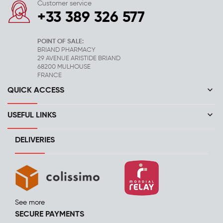
Customer service
+33 389 326 577
POINT OF SALE:
BRIAND PHARMACY
29 AVENUE ARISTIDE BRIAND
68200 MULHOUSE
FRANCE
keyboard_arrow_down
QUICK ACCESS
keyboard_arrow_down
USEFUL LINKS
DELIVERIES
See more
SECURE PAYMENTS