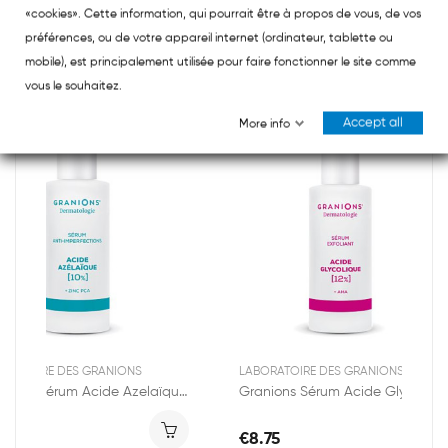
«cookies». Cette information, qui pourrait être à propos de vous, de vos
NEW PRODUCTS
préférences, ou de votre appareil internet (ordinateur, tablette ou
mobile), est principalement utilisée pour faire fonctionner le site comme
vous le souhaitez.
Accept all
More info
New
New
ORATOIRE DES GRANIONS
LABORATOIRE DES GRANIONS
Granions Sérum Acide Azelaïque 12% 30ml
Granions Sérum Acide Glycolique 12% 30ml
.75
€8.75