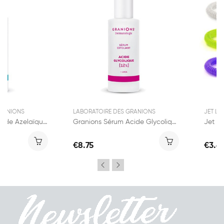
GRANIONS
LABORATOIRE DES GRANIONS
JET LA
Granions Sérum Acide Azelaïque 12% 30ml
Granions Sérum Acide Glycolique 12% 30ml
€8.75
€3.6