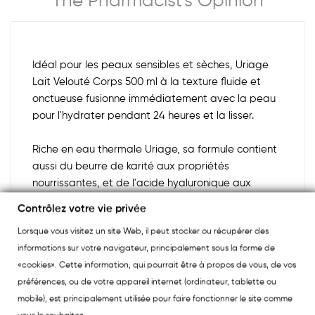
The Pharmacist's Opinion
Idéal pour les peaux sensibles et sèches, Uriage
Lait Velouté Corps 500 ml à la texture fluide et
onctueuse fusionne immédiatement avec la peau
pour l'hydrater pendant 24 heures et la lisser.
Riche en eau thermale Uriage, sa formule contient
aussi du beurre de karité aux propriétés
nourrissantes, et de l'acide hyaluronique aux
propriétés lissantes.
Contrôlez votre vie privée
Lorsque vous visitez un site Web, il peut stocker ou récupérer des
Votre peau est protégée et souple, réconfortée,
informations sur votre navigateur, principalement sous la forme de
enrobée de douceur et de confort. Elle se pare
«cookies». Cette information, qui pourrait être à propos de vous, de vos
d'un délicat parfum envoûtant et sensuel.
préférences, ou de votre appareil internet (ordinateur, tablette ou
mobile), est principalement utilisée pour faire fonctionner le site comme
Hypoallergénique.