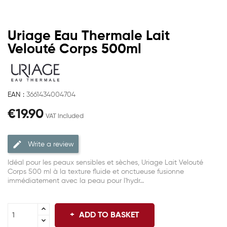
Uriage Eau Thermale Lait
Velouté Corps 500ml
EAN :
3661434004704
€19.90
VAT included
Write a review
Idéal pour les peaux sensibles et sèches, Uriage Lait Velouté
Corps 500 ml à la texture fluide et onctueuse fusionne
immédiatement avec la peau pour l'hydr…
ADD TO BASKET