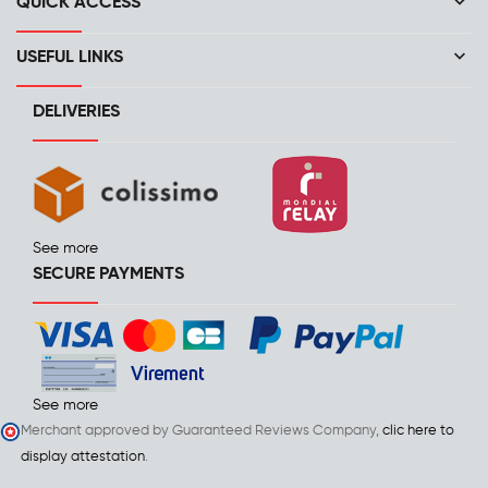
keyboard_arrow_down
QUICK ACCESS
keyboard_arrow_down
USEFUL LINKS
DELIVERIES
See more
SECURE PAYMENTS
See more
Merchant approved by Guaranteed Reviews Company,
clic here to
display attestation
.